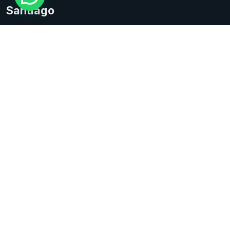
Santiago
DIRECCIÓN
General Velásquez 9965, San Bernardo (Salida Santa
Margarita).
[Ver en Google Maps]
TELÉFONOS
(+562) 2696 7777
EMAIL
ventas@vivipra.cl
Talca
DIRECCIÓN
21 Oriente 450, Talca.
[Ver en Google Maps]